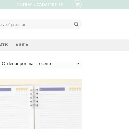
ENTRAR / CADASTRE-SE
sar
ÁTIS
AJUDA
ssificado
s
ente
Add to
wishlist