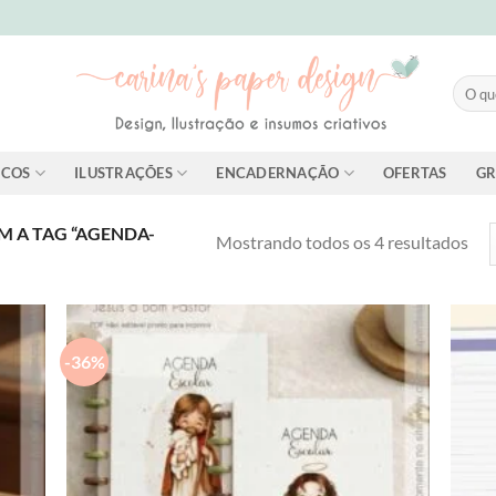
Pesqui
por:
ICOS
ILUSTRAÇÕES
ENCADERNAÇÃO
OFERTAS
GR
 A TAG “AGENDA-
Cla
Mostrando todos os 4 resultados
por
mai
rec
-36%
dd to
Add to
shlist
wishlist