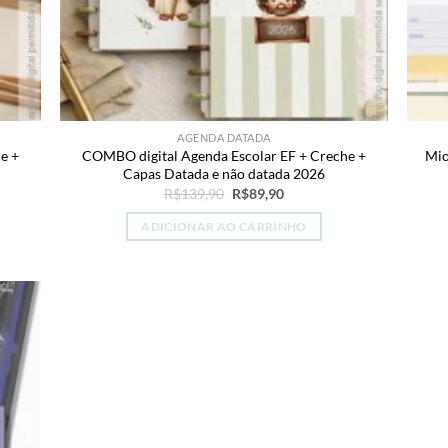
AGENDA DATADA
e +
COMBO digital Agenda Escolar EF + Creche +
Mio
Capas Datada e não datada 2026
O
O
R$
139,90
R$
89,90
preço
preço
original
atual
ADICIONAR AO CARRINHO
era:
é:
R$139,90.
R$89,90.
dd to
shlist