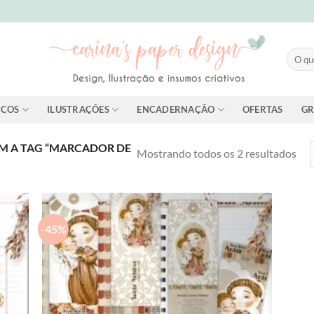
Pesqui
por:
ICOS
ILUSTRAÇÕES
ENCADERNAÇÃO
OFERTAS
GR
 A TAG “MARCADOR DE
Cla
Mostrando todos os 2 resultados
por
mai
rec
-45%
dd to
Add to
shlist
wishlist