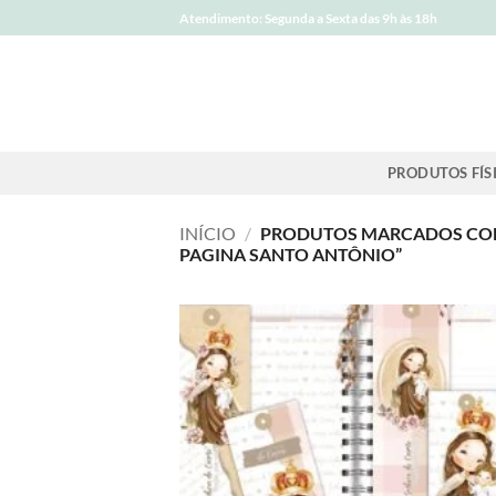
Skip
Atendimento: Segunda a Sexta das 9h às 18h
to
content
PRODUTOS FÍS
INÍCIO
/
PRODUTOS MARCADOS COM
PAGINA SANTO ANTÔNIO”
A
wi