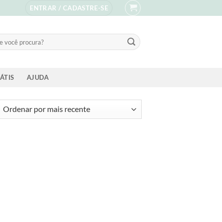
ENTRAR / CADASTRE-SE
sar
ÁTIS
AJUDA
ssificado
s
ente