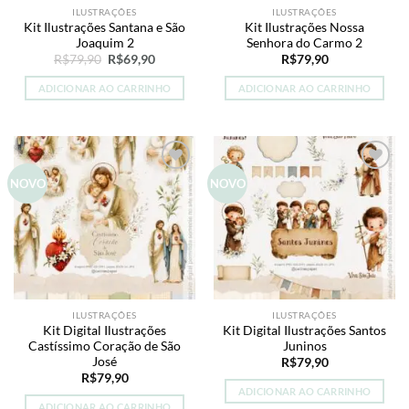
ILUSTRAÇÕES
ILUSTRAÇÕES
Kit Ilustrações Santana e São
Kit Ilustrações Nossa
Joaquim 2
Senhora do Carmo 2
O
O
R$
79,90
R$
69,90
R$
79,90
preço
preço
original
atual
ADICIONAR AO CARRINHO
ADICIONAR AO CARRINHO
era:
é:
R$79,90.
R$69,90.
Add to
Add to
NOVO
NOVO
wishlist
wishlist
ILUSTRAÇÕES
ILUSTRAÇÕES
Kit Digital Ilustrações
Kit Digital Ilustrações Santos
Castíssimo Coração de São
Juninos
José
R$
79,90
R$
79,90
ADICIONAR AO CARRINHO
ADICIONAR AO CARRINHO