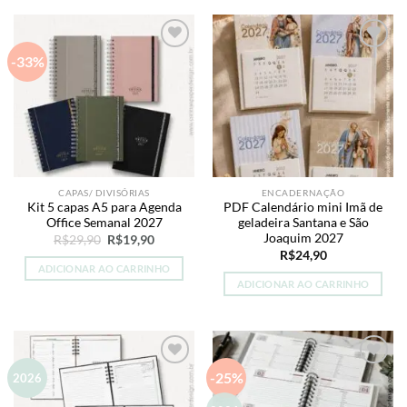
-33%
Add to
Add to
wishlist
wishlist
CAPAS/ DIVISÓRIAS
ENCADERNAÇÃO
Kit 5 capas A5 para Agenda
PDF Calendário mini Imã de
Office Semanal 2027
geladeira Santana e São
Joaquim 2027
O
O
R$
29,90
R$
19,90
preço
preço
R$
24,90
original
atual
ADICIONAR AO CARRINHO
era:
é:
ADICIONAR AO CARRINHO
R$29,90.
R$19,90.
-25%
Add to
Add to
2026
wishlist
wishlist