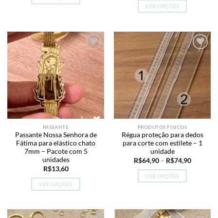
VER OPÇÕES
Este
Este
produto
produto
tem
tem
várias
várias
variantes.
Add to
Add to
variantes.
As
wishlist
wishlist
As
opções
opções
podem
podem
ser
ser
escolhidas
escolhidas
na
na
página
PASSANTE
PRODUTOS FÍSICOS
página
do
Passante Nossa Senhora de
Régua proteção para dedos
do
produto
Fátima para elástico chato
para corte com estilete – 1
produto
7mm – Pacote com 5
unidade
unidades
Faixa
R$
64,90
–
R$
74,90
de
R$
13,60
preço:
VER OPÇÕES
R$64,90
VER OPÇÕES
através
Este
R$74,90
Este
produto
produto
tem
tem
várias