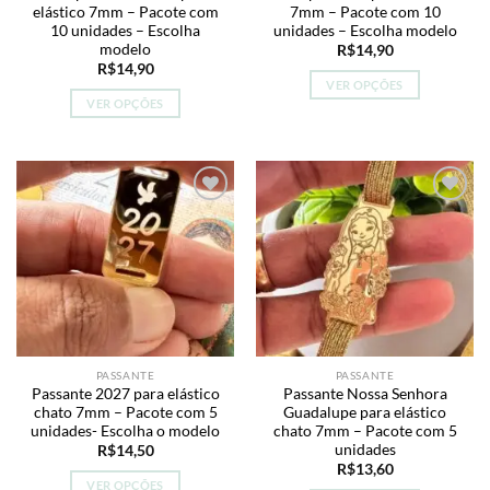
elástico 7mm – Pacote com
7mm – Pacote com 10
10 unidades – Escolha
unidades – Escolha modelo
modelo
R$
14,90
R$
14,90
VER OPÇÕES
VER OPÇÕES
Este
Este
produto
produto
tem
tem
várias
várias
variantes.
Add to
Add to
variantes.
As
wishlist
wishlist
As
opções
opções
podem
podem
ser
ser
escolhidas
escolhidas
na
na
página
PASSANTE
PASSANTE
página
do
Passante 2027 para elástico
Passante Nossa Senhora
do
produto
chato 7mm – Pacote com 5
Guadalupe para elástico
produto
unidades- Escolha o modelo
chato 7mm – Pacote com 5
unidades
R$
14,50
R$
13,60
VER OPÇÕES