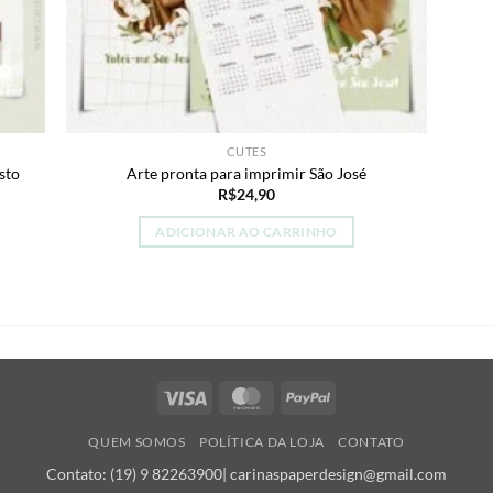
CUTES
sto
Arte pronta para imprimir São José
R$
24,90
ADICIONAR AO CARRINHO
Visa
MasterCard
PayPal
QUEM SOMOS
POLÍTICA DA LOJA
CONTATO
Contato: (19) 9 82263900| carinaspaperdesign@gmail.com