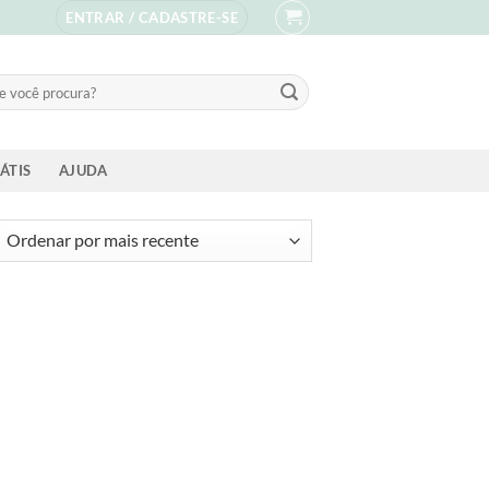
ENTRAR / CADASTRE-SE
sar
ÁTIS
AJUDA
ssificado
s
ente