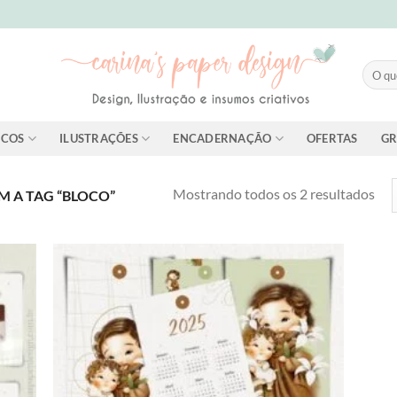
Pesqui
por:
ICOS
ILUSTRAÇÕES
ENCADERNAÇÃO
OFERTAS
GR
Cla
Mostrando todos os 2 resultados
 A TAG “BLOCO”
por
mai
rec
dd to
Add to
shlist
wishlist