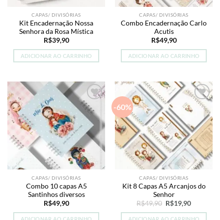
CAPAS/ DIVISÓRIAS
CAPAS/ DIVISÓRIAS
Kit Encadernação Nossa
Combo Encadernação Carlo
Senhora da Rosa Mística
Acutis
R$
39,90
R$
49,90
ADICIONAR AO CARRINHO
ADICIONAR AO CARRINHO
-60%
Add to
Add to
wishlist
wishlist
CAPAS/ DIVISÓRIAS
CAPAS/ DIVISÓRIAS
Combo 10 capas A5
Kit 8 Capas A5 Arcanjos do
Santinhos diversos
Senhor
O
O
R$
49,90
R$
49,90
R$
19,90
preço
preço
original
atual
ADICIONAR AO CARRINHO
ADICIONAR AO CARRINHO