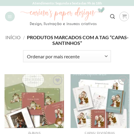
Skip
Atendimento: Segunda a Sexta das 9h às 18h
to
content
INÍCIO
/
PRODUTOS MARCADOS COM A TAG “CAPAS-
SANTINHOS”
Add to
Add to
wishlist
wishlist
ÁLBUNS
CAPAS/ DIVISÓRIAS