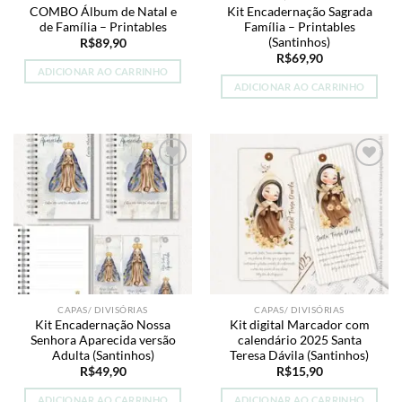
COMBO Álbum de Natal e
Kit Encadernação Sagrada
de Família – Printables
Família – Printables
(Santinhos)
R$
89,90
R$
69,90
ADICIONAR AO CARRINHO
ADICIONAR AO CARRINHO
Add to
Add to
wishlist
wishlist
CAPAS/ DIVISÓRIAS
CAPAS/ DIVISÓRIAS
Kit Encadernação Nossa
Kit digital Marcador com
Senhora Aparecida versão
calendário 2025 Santa
Adulta (Santinhos)
Teresa Dávila (Santinhos)
R$
49,90
R$
15,90
ADICIONAR AO CARRINHO
ADICIONAR AO CARRINHO