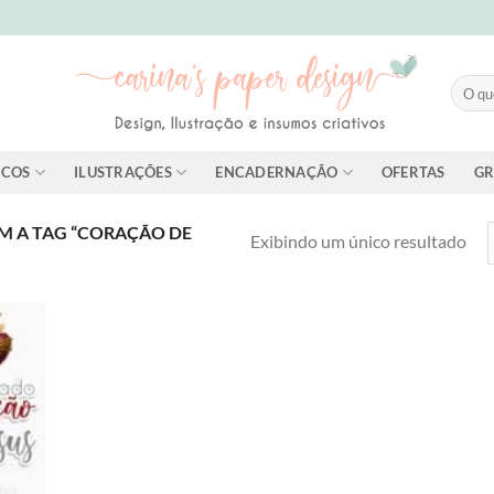
Pesqui
por:
ICOS
ILUSTRAÇÕES
ENCADERNAÇÃO
OFERTAS
GR
 A TAG “CORAÇÃO DE
Exibindo um único resultado
dd to
shlist