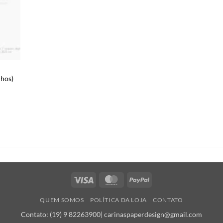
nhos)
Visa
MasterCard
PayPal
QUEM SOMOS
POLÍTICA DA LOJA
CONTATO
Contato: (19) 9 82263900| carinaspaperdesign@gmail.com