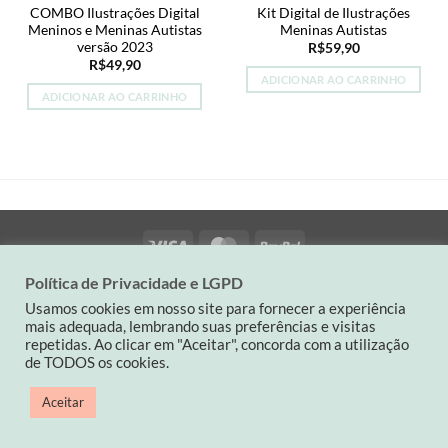
COMBO Ilustrações Digital
Kit Digital de Ilustrações
Meninos e Meninas Autistas
Meninas Autistas
versão 2023
R$
59,90
R$
49,90
ADICIONAR AO CARRINHO
ADICIONAR AO CARRINHO
Visa
MasterCard
PayPal
Política de Privacidade e LGPD
QUEM SOMOS
POLÍTICA DA LOJA
CONTATO
Usamos cookies em nosso site para fornecer a experiência
Contato: (19) 9 82263900| carinaspaperdesign@gmail.com
mais adequada, lembrando suas preferências e visitas
CNPJ: 34501714/0001-03
repetidas. Ao clicar em "Aceitar", concorda com a utilização
de TODOS os cookies.
Copyright 2026 ©
Carina's Paper
Aceitar