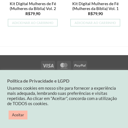
Kit Digital Mulheres de Fé
Kit Digital Mulheres de Fé
(Mulheres da Bíblia) Vol. 2
(Mulheres da Bíblia) Vol. 1
R$
79,90
R$
79,90
ADICIONAR AO CARRINHO
ADICIONAR AO CARRINHO
Visa
MasterCard
PayPal
QUEM SOMOS
POLÍTICA DA LOJA
CONTATO
Política de Privacidade e LGPD
Contato: (19) 9 82263900| carinaspaperdesign@gmail.com
Usamos cookies em nosso site para fornecer a experiência
CNPJ: 34501714/0001-03
mais adequada, lembrando suas preferências e visitas
repetidas. Ao clicar em "Aceitar", concorda com a utilização
Copyright 2026 ©
Carina's Paper
de TODOS os cookies.
Aceitar