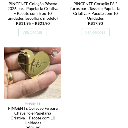
PINGENTE Coleção Páscoa
PINGENTE Coração Fé 2
2026 para Papelaria Criativa
furos para Tassel e Papelaria
– Pacote com 5 ou 10
Criativa – Pacote com 10
unidades (escolha o modelo)
Unidades
Faixa
R$
11,95
–
R$
21,90
R$
17,90
de
preço:
VER OPÇÕES
VER OPÇÕES
R$11,95
através
Este
Este
R$21,90
produto
produto
tem
tem
várias
várias
Add to
variantes.
variantes.
wishlist
As
As
opções
opções
podem
podem
ser
ser
escolhidas
escolhidas
na
na
PINGENTE
página
página
PINGENTE Coração Fé para
do
do
Chaveiro e Papelaria
produto
produto
Criativa – Pacote com 10
Unidades
R$
21,90