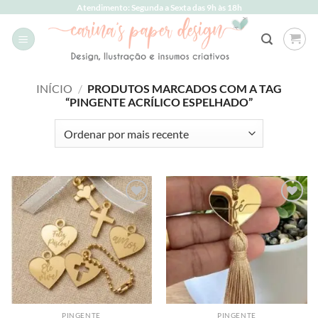
Skip
Atendimento: Segunda a Sexta das 9h às 18h
to
content
INÍCIO
/
PRODUTOS MARCADOS COM A TAG
“PINGENTE ACRÍLICO ESPELHADO”
Add to
Add to
wishlist
wishlist
PINGENTE
PINGENTE