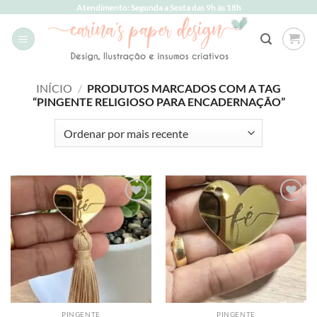
Skip
Atendimento: Segunda a Sexta das 9h às 18h
to
content
INÍCIO
/
PRODUTOS MARCADOS COM A TAG
“PINGENTE RELIGIOSO PARA ENCADERNAÇÃO”
Add to
Add to
wishlist
wishlist
PINGENTE
PINGENTE