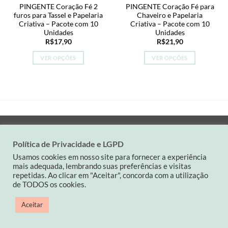
PINGENTE Coração Fé 2
PINGENTE Coração Fé para
furos para Tassel e Papelaria
Chaveiro e Papelaria
Criativa – Pacote com 10
Criativa – Pacote com 10
Unidades
Unidades
R$
17,90
R$
21,90
VER OPÇÕES
VER OPÇÕES
Este
Este
produto
produto
tem
tem
várias
várias
variantes.
variantes.
As
As
Visa
MasterCard
PayPal
opções
opções
Política de Privacidade e LGPD
podem
podem
QUEM SOMOS
POLÍTICA DA LOJA
CONTATO
ser
ser
Usamos cookies em nosso site para fornecer a experiência
escolhidas
escolhidas
mais adequada, lembrando suas preferências e visitas
Contato: (19) 9 82263900| carinaspaperdesign@gmail.com
repetidas. Ao clicar em "Aceitar", concorda com a utilização
na
na
CNPJ: 34501714/0001-03
de TODOS os cookies.
página
página
do
do
Copyright 2026 ©
Carina's Paper
Aceitar
produto
produto