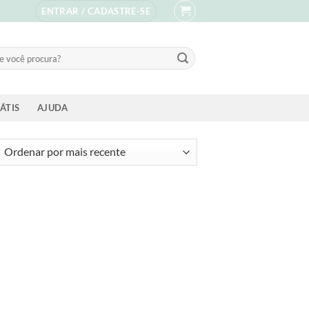
ENTRAR / CADASTRE-SE
sar
ÁTIS
AJUDA
ssificado
s
ente