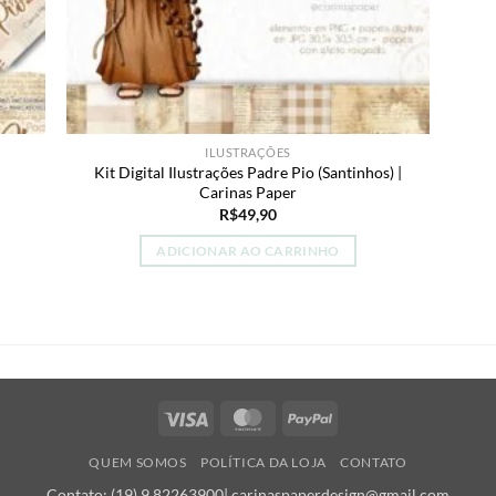
ILUSTRAÇÕES
Kit Digital Ilustrações Padre Pio (Santinhos) |
Carinas Paper
R$
49,90
ADICIONAR AO CARRINHO
Visa
MasterCard
PayPal
QUEM SOMOS
POLÍTICA DA LOJA
CONTATO
Contato: (19) 9 82263900| carinaspaperdesign@gmail.com