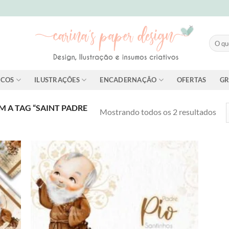
Pesqui
por:
ICOS
ILUSTRAÇÕES
ENCADERNAÇÃO
OFERTAS
GR
A TAG “SAINT PADRE
Cla
Mostrando todos os 2 resultados
por
mai
rec
dd to
Add to
shlist
wishlist