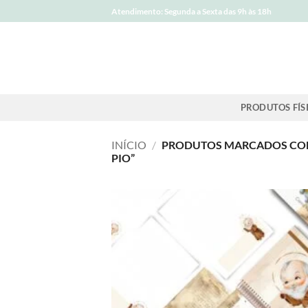
Skip
Atendimento: Segunda a Sexta das 9h às 18h
to
content
PRODUTOS FÍS
INÍCIO
/
PRODUTOS MARCADOS COM 
PIO”
A
wi