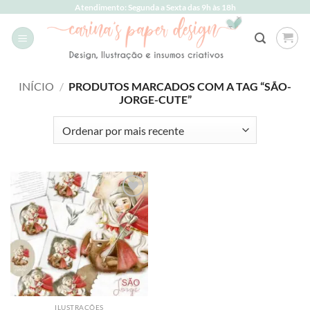
Skip
Atendimento: Segunda a Sexta das 9h às 18h
to
content
INÍCIO
/
PRODUTOS MARCADOS COM A TAG “SÃO-
JORGE-CUTE”
Add to
wishlist
ILUSTRAÇÕES