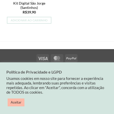
Kit Digital São Jorge
(Santinhos)
R$
39,90
ADICIONAR AO CARRINHO
Visa
MasterCard
PayPal
QUEM SOMOS
POLÍTICA DA LOJA
CONTATO
Política de Privacidade e LGPD
Contato: (19) 9 82263900| carinaspaperdesign@gmail.com
Usamos cookies em nosso site para fornecer a experiência
CNPJ: 34501714/0001-03
mais adequada, lembrando suas preferências e visitas
repetidas. Ao clicar em "Aceitar", concorda com a utilização
Copyright 2026 ©
Carina's Paper
de TODOS os cookies.
Aceitar