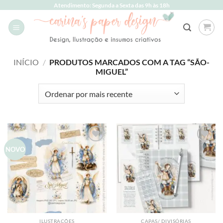
Skip
Atendimento: Segunda a Sexta das 9h às 18h
to
content
INÍCIO
/
PRODUTOS MARCADOS COM A TAG “SÃO-
MIGUEL”
Add to
Add to
NOVO
wishlist
wishlist
ILUSTRAÇÕES
CAPAS/ DIVISÓRIAS