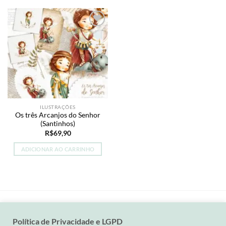
Add to
wishlist
ILUSTRAÇÕES
Os três Arcanjos do Senhor
(Santinhos)
R$
69,90
ADICIONAR AO CARRINHO
Política de Privacidade e LGPD
Visa
MasterCard
PayPal