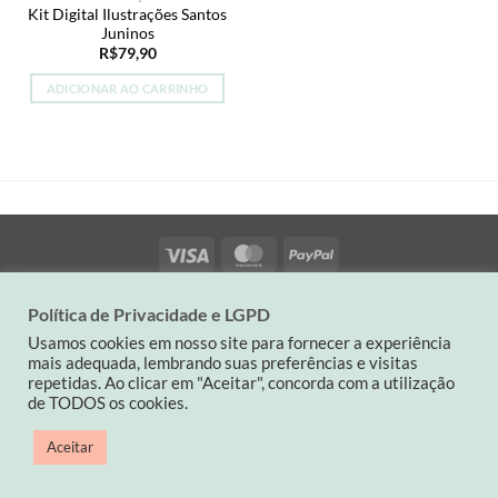
Kit Digital Ilustrações Santos
Juninos
R$
79,90
ADICIONAR AO CARRINHO
Visa
MasterCard
PayPal
QUEM SOMOS
POLÍTICA DA LOJA
CONTATO
Política de Privacidade e LGPD
Contato: (19) 9 82263900| carinaspaperdesign@gmail.com
Usamos cookies em nosso site para fornecer a experiência
CNPJ: 34501714/0001-03
mais adequada, lembrando suas preferências e visitas
repetidas. Ao clicar em "Aceitar", concorda com a utilização
Copyright 2026 ©
Carina's Paper
de TODOS os cookies.
Aceitar