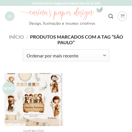
Skip
Atendimento: Segunda a Sexta das 9h às 18h
to
content
INÍCIO
/
PRODUTOS MARCADOS COM A TAG “SÃO
PAULO”
Add to
NOVO
wishlist
ILUSTRAÇÕES