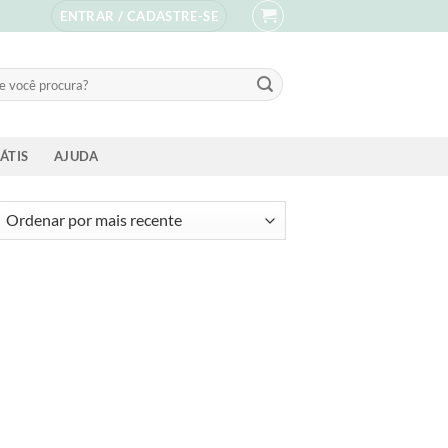
ENTRAR / CADASTRE-SE
sar
ÁTIS
AJUDA
ssificado
s
ente