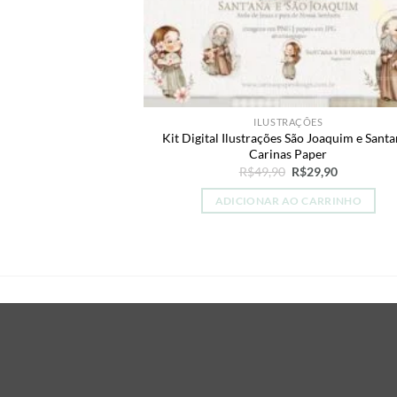
ILUSTRAÇÕES
Kit Digital Ilustrações São Joaquim e Santa
Carinas Paper
O
O
R$
49,90
R$
29,90
preço
preço
original
atual
ADICIONAR AO CARRINHO
era:
é:
R$49,90.
R$29,90.