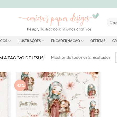
Pesqui
por:
ICOS
ILUSTRAÇÕES
ENCADERNAÇÃO
OFERTAS
GR
Cla
Mostrando todos os 2 resultados
A TAG “VÓ DE JESUS”
por
mai
rec
-43%
dd to
Add to
shlist
wishlist