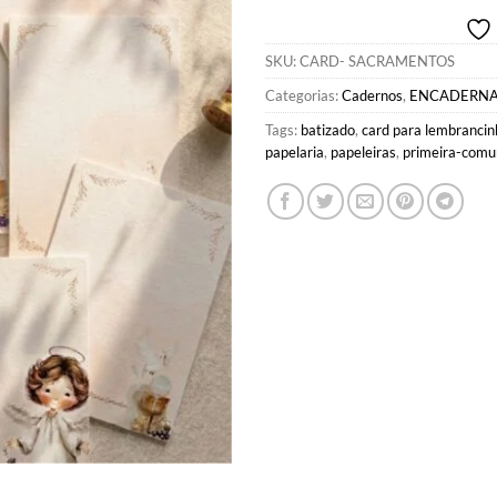
era:
é:
R$39,90.
R$
SKU:
CARD- SACRAMENTOS
Categorias:
Cadernos
,
ENCADERN
Tags:
batizado
,
card para lembranci
papelaria
,
papeleiras
,
primeira-com