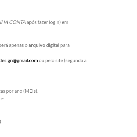
NHA CONTA
após fazer login) em
eberá apenas o
arquivo digital
para
rdesign@gmail.com
ou pelo site (segunda a
cas por ano (MEIs).
de:
)