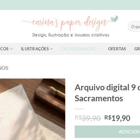
Pesqui
por:
ICOS
ILUSTRAÇÕES
ENCADERNAÇÃO
OFERTAS
GR
NOS
Arquivo digital 9
Sacramentos
Add to
wishlist
O
O
39,90
19,90
R$
R$
preço
pr
original
at
ADICIO