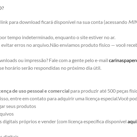
O?
link para download ficará disponível na sua conta (acessando
MI
por tempo indeterminado, enquanto o site estiver no ar.
 evitar erros no arquivo.Não enviamos produto físico — você rec
wnloads ou impressão? Fale com a gente pelo e-mail
carinaspape
se horário serão respondidas no próximo dia útil.
icença de uso pessoal e comercial
para produzir até 500 peças físi
isso, entre em contato para adquirir uma licença especial.Você po
gar seus produtos
rquivos
 digitais próprios e vender (com licença específica disponível
aqui
 digitais