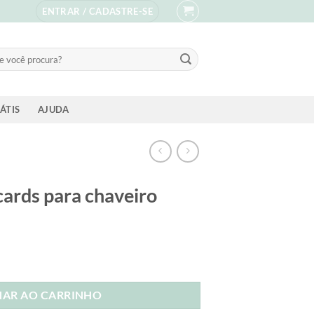
ENTRAR / CADASTRE-SE
sar
ÁTIS
AJUDA
 cards para chaveiro
eço
ual
NAR AO CARRINHO