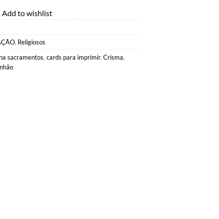
19,90.
Add to wishlist
AÇÃO
,
Religiosos
nha sacramentos
,
cards para imprimir
,
Crisma
,
unhão