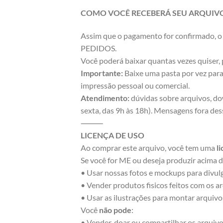
COMO VOCÊ RECEBERÁ SEU ARQUIV
Assim que o pagamento for confirmado, o 
PEDIDOS.
Você poderá baixar quantas vezes quiser, 
Importante:
Baixe uma pasta por vez para
impressão pessoal ou comercial.
Atendimento:
dúvidas sobre arquivos, do
sexta, das 9h às 18h). Mensagens fora des
⸻
LICENÇA DE USO
Ao comprar este arquivo, você tem uma
l
Se você for ME ou deseja produzir acima d
• Usar nossas fotos e mockups para divul
• Vender produtos fisicos feitos com os a
• Usar as ilustrações para montar arquivos
Você
não pode
:
• Vender, doar ou compartilhar os arquivos