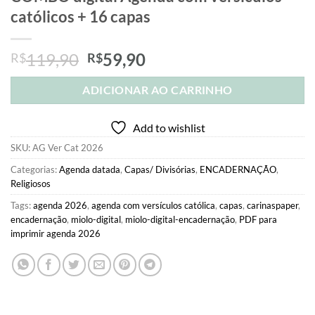
católicos + 16 capas
O
O
119,90
59,90
R$
R$
preço
preço
original
atual
ADICIONAR AO CARRINHO
era:
é:
R$119,90.
R$59,90.
Add to wishlist
SKU:
AG Ver Cat 2026
Categorias:
Agenda datada
,
Capas/ Divisórias
,
ENCADERNAÇÃO
,
Religiosos
Tags:
agenda 2026
,
agenda com versículos católica
,
capas
,
carinaspaper
,
encadernação
,
miolo-digital
,
miolo-digital-encadernação
,
PDF para
imprimir agenda 2026