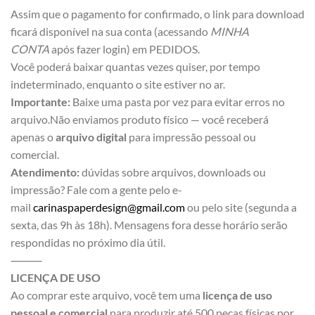
Assim que o pagamento for confirmado, o link para download
ficará disponível na sua conta (acessando
MINHA
CONTA
após fazer login) em PEDIDOS.
Você poderá baixar quantas vezes quiser, por tempo
indeterminado, enquanto o site estiver no ar.
Importante:
Baixe uma pasta por vez para evitar erros no
arquivo.Não enviamos produto físico — você receberá
apenas o
arquivo digital
para impressão pessoal ou
comercial.
Atendimento:
dúvidas sobre arquivos, downloads ou
impressão? Fale com a gente pelo e-
mail
carinaspaperdesign@gmail.com
ou pelo site (segunda a
sexta, das 9h às 18h). Mensagens fora desse horário serão
respondidas no próximo dia útil.
⸻
LICENÇA DE USO
Ao comprar este arquivo, você tem uma
licença de uso
pessoal e comercial
para produzir até 500 peças físicas por