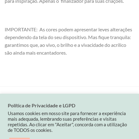
para inspiração. Apenas o finalizador para suas criações.
IMPORTANTE: As cores podem apresentar leves alterações
dependendo da tela do seu dispositivo. Mas fique tranquila:
garantimos que, ao vivo, o brilho e a vivacidade do acrílico
são ainda mais encantadores.
Política de Privacidade e LGPD
Visa
MasterCard
PayPal
Usamos cookies em nosso site para fornecer a experiência
mais adequada, lembrando suas preferências e visitas
QUEM SOMOS
POLÍTICA DA LOJA
CONTATO
repetidas. Ao clicar em "Aceitar", concorda com a utilização
Contato: (19) 9 82263900| carinaspaperdesign@gmail.com
de TODOS os cookies.
CNPJ: 34501714/0001-03