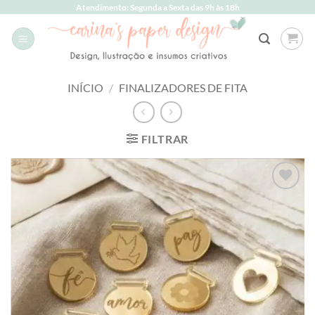
Skip
Atendimento: Segunda a Sexta das 9h às 18h
to
content
INÍCIO
/
FINALIZADORES DE FITA
FILTRAR
Add to
wishlist