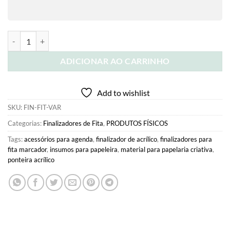
Kit 5 Finalizadores de Luxo para Fita de Marcador - Acrílico espelha
ADICIONAR AO CARRINHO
Add to wishlist
SKU:
FIN-FIT-VAR
Categorias:
Finalizadores de Fita
,
PRODUTOS FÍSICOS
Tags:
acessórios para agenda
,
finalizador de acrílico
,
finalizadores para
fita marcador
,
insumos para papeleira
,
material para papelaria criativa
,
ponteira acrílico