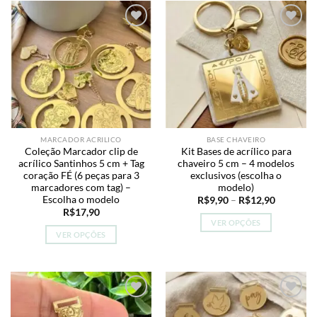
tem
tem
várias
várias
Add to
Add to
variantes.
variantes.
wishlist
wishlist
As
As
opções
opções
podem
podem
ser
ser
escolhidas
escolhidas
na
na
MARCADOR ACRILICO
BASE CHAVEIRO
página
página
Coleção Marcador clip de
Kit Bases de acrílico para
do
do
acrílico Santinhos 5 cm + Tag
chaveiro 5 cm – 4 modelos
produto
produto
coração FÉ (6 peças para 3
exclusivos (escolha o
marcadores com tag) –
modelo)
Escolha o modelo
Faixa
R$
9,90
–
R$
12,90
de
R$
17,90
preço:
VER OPÇÕES
R$9,90
VER OPÇÕES
através
Este
R$12,90
Este
produto
produto
tem
tem
várias
várias
variantes.
Add to
Add to
variantes.
As