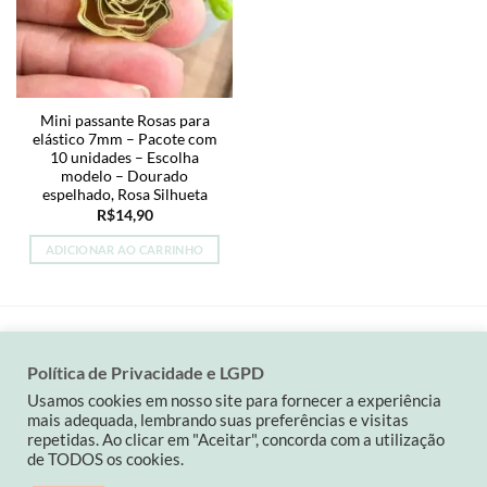
Mini passante Rosas para
elástico 7mm – Pacote com
10 unidades – Escolha
modelo – Dourado
espelhado, Rosa Silhueta
R$
14,90
ADICIONAR AO CARRINHO
Política de Privacidade e LGPD
Visa
MasterCard
PayPal
Usamos cookies em nosso site para fornecer a experiência
mais adequada, lembrando suas preferências e visitas
QUEM SOMOS
POLÍTICA DA LOJA
CONTATO
repetidas. Ao clicar em "Aceitar", concorda com a utilização
Contato: (19) 9 82263900| carinaspaperdesign@gmail.com
de TODOS os cookies.
CNPJ: 34501714/0001-03