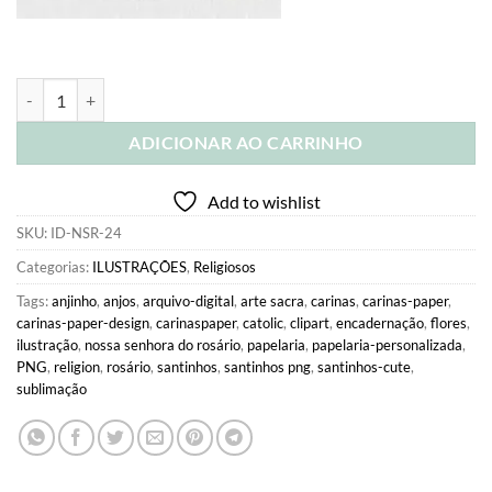
Kit Digital Ilustrações Nossa Senhora do Rosário (Santinhos) | Carina
ADICIONAR AO CARRINHO
Add to wishlist
SKU:
ID-NSR-24
Categorias:
ILUSTRAÇÕES
,
Religiosos
Tags:
anjinho
,
anjos
,
arquivo-digital
,
arte sacra
,
carinas
,
carinas-paper
,
carinas-paper-design
,
carinaspaper
,
catolic
,
clipart
,
encadernação
,
flores
,
ilustração
,
nossa senhora do rosário
,
papelaria
,
papelaria-personalizada
,
PNG
,
religion
,
rosário
,
santinhos
,
santinhos png
,
santinhos-cute
,
sublimação