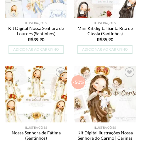
ILUSTRAÇÕES
ILUSTRAÇÕES
Kit Digital Nossa Senhora de
Mini Kit digital Santa Rita de
Lourdes (Santinhos)
Cássia (Santinhos)
R$
39,90
R$
35,90
ADICIONAR AO CARRINHO
ADICIONAR AO CARRINHO
-50%
Add to
Add to
wishlist
wishlist
ILUSTRAÇÕES
ILUSTRAÇÕES
Nossa Senhora de Fátima
Kit Digital Ilustrações Nossa
(Santinhos)
Senhora do Carmo | Carinas