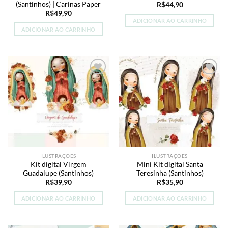
(Santinhos) | Carinas Paper
R$
44,90
R$
49,90
ADICIONAR AO CARRINHO
ADICIONAR AO CARRINHO
Add to
Add to
wishlist
wishlist
ILUSTRAÇÕES
ILUSTRAÇÕES
Kit digital Virgem
Mini Kit digital Santa
Guadalupe (Santinhos)
Teresinha (Santinhos)
R$
39,90
R$
35,90
ADICIONAR AO CARRINHO
ADICIONAR AO CARRINHO