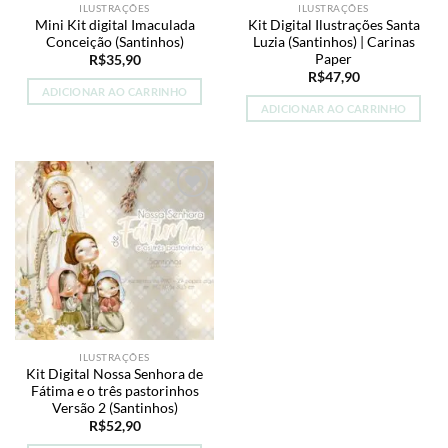
ILUSTRAÇÕES
ILUSTRAÇÕES
Mini Kit digital Imaculada
Kit Digital Ilustrações Santa
Conceição (Santinhos)
Luzia (Santinhos) | Carinas
Paper
R$
35,90
R$
47,90
ADICIONAR AO CARRINHO
ADICIONAR AO CARRINHO
Add to
wishlist
ILUSTRAÇÕES
Kit Digital Nossa Senhora de
Fátima e o três pastorinhos
Versão 2 (Santinhos)
R$
52,90