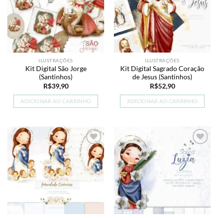
ILUSTRAÇÕES
ILUSTRAÇÕES
Kit Digital São Jorge
Kit Digital Sagrado Coração
(Santinhos)
de Jesus (Santinhos)
R$
39,90
R$
52,90
ADICIONAR AO CARRINHO
ADICIONAR AO CARRINHO
Add to
Add to
wishlist
wishlist