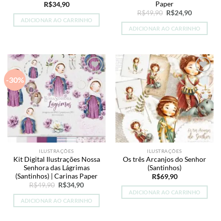
Paper
R$
34,90
O
O
R$
49,90
R$
24,90
preço
preço
ADICIONAR AO CARRINHO
original
atual
ADICIONAR AO CARRINHO
era:
é:
R$49,90.
R$24,90.
-30%
Add to
Add to
wishlist
wishlist
ILUSTRAÇÕES
ILUSTRAÇÕES
Kit Digital Ilustrações Nossa
Os três Arcanjos do Senhor
Senhora das Lágrimas
(Santinhos)
(Santinhos) | Carinas Paper
R$
69,90
O
O
R$
49,90
R$
34,90
preço
preço
ADICIONAR AO CARRINHO
original
atual
ADICIONAR AO CARRINHO
era:
é:
R$49,90.
R$34,90.