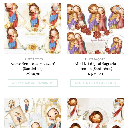
Add to
Add to
wishlist
wishlist
ILUSTRAÇÕES
ILUSTRAÇÕES
Nossa Senhora de Nazaré
Mini Kit digital Sagrada
(Santinhos)
Família (Santinhos)
R$
34,90
R$
35,90
ADICIONAR AO CARRINHO
ADICIONAR AO CARRINHO
Add to
Add to
wishlist
wishlist