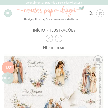
Skip
Atendimento: Segunda a Sexta das 9h às 18h
to
content
INÍCIO
/
ILUSTRAÇÕES
FILTRAR
-13%
Add to
wishlist
NOVO