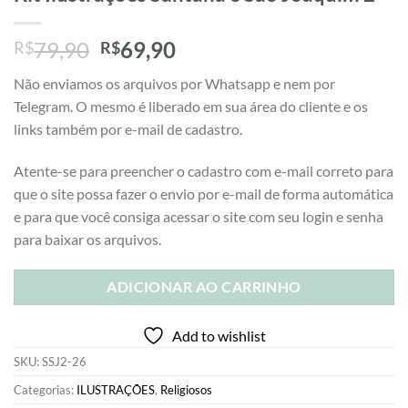
O
O
79,90
69,90
R$
R$
preço
preço
Não enviamos os arquivos por Whatsapp e nem por
original
atual
Telegram. O mesmo é liberado em sua área do cliente e os
era:
é:
links também por e-mail de cadastro.
R$79,90.
R$69,90.
Atente-se para preencher o cadastro com e-mail correto para
que o site possa fazer o envio por e-mail de forma automática
e para que você consiga acessar o site com seu login e senha
para baixar os arquivos.
ADICIONAR AO CARRINHO
Add to wishlist
SKU:
SSJ2-26
Categorias:
ILUSTRAÇÕES
,
Religiosos