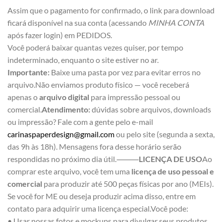
Assim que o pagamento for confirmado, o link para download
ficará disponível na sua conta (acessando
MINHA CONTA
após fazer login) em PEDIDOS.
Você poderá baixar quantas vezes quiser, por tempo
indeterminado, enquanto o site estiver no ar.
Importante:
Baixe uma pasta por vez para evitar erros no
arquivo.Não enviamos produto físico — você receberá
apenas o
arquivo digital
para impressão pessoal ou
comercial.
Atendimento:
dúvidas sobre arquivos, downloads
ou impressão? Fale com a gente pelo e-mail
carinaspaperdesign@gmail.com
ou pelo site (segunda a sexta,
das 9h às 18h). Mensagens fora desse horário serão
respondidas no próximo dia útil.⸻
LICENÇA DE USO
Ao
comprar este arquivo, você tem uma
licença de uso pessoal e
comercial
para produzir até 500 peças físicas por ano (MEIs).
Se você for ME ou deseja produzir acima disso, entre em
contato para adquirir uma licença especial.Você pode:
• Usar nossas fotos e mockups para divulgar seus produtos