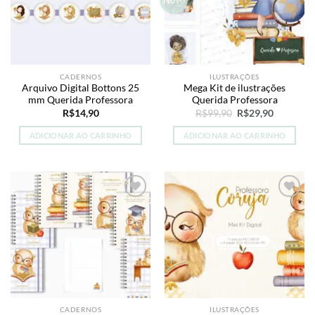
Novo
CADERNOS
ILUSTRAÇÕES
Arquivo Digital Bottons 25
Mega Kit de ilustrações
mm Querida Professora
Querida Professora
O
O
R$
14,90
R$
99,90
R$
29,90
preço
preço
original
atual
ADICIONAR AO CARRINHO
ADICIONAR AO CARRINHO
era:
é:
R$99,90.
R$29,90.
Add to
Add to
wishlist
wishlist
CADERNOS
ILUSTRAÇÕES