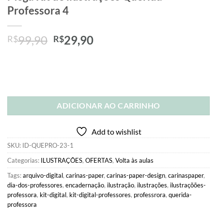
Professora 4
O
O
99,90
29,90
R$
R$
preço
preço
original
atual
era:
é:
R$99,90.
R$29,90.
ADICIONAR AO CARRINHO
Add to wishlist
SKU:
ID-QUEPRO-23-1
Categorias:
ILUSTRAÇÕES
,
OFERTAS
,
Volta às aulas
Tags:
arquivo-digital
,
carinas-paper
,
carinas-paper-design
,
carinaspaper
,
dia-dos-professores
,
encadernação
,
ilustração
,
ilustrações
,
ilustraçõões-
professora
,
kit-digital
,
kit-digital-professores
,
professrora
,
querida-
professora