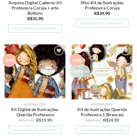
Arquivo Digital Caderno A5
Mini Kit de Ilustrações
Professora Coruja + arte
Professora Coruja
Bottons
R$
39,90
R$
35,90
ADICIONAR AO CARRINHO
ADICIONAR AO CARRINHO
-64%
-64%
Add to
Add to
wishlist
wishlist
Imperdível
ILUSTRAÇÕES
ILUSTRAÇÕES
Kit Digital de Ilustrações:
Kit de ilustrações Querida
Querida Professora
Professora 1 (Brancas)
O
O
O
O
R$
54,90
R$
19,90
R$
69,90
R$
24,90
preço
preço
preço
preço
original
atual
original
atual
ADICIONAR AO CARRINHO
ADICIONAR AO CARRINHO
era:
é:
era:
é:
R$54,90.
R$19,90.
R$69,90.
R$24,90.