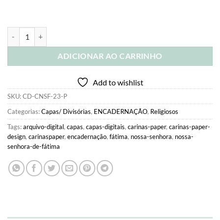
Combo 12 capas A5 Nossa Senhora de Fátima | Parceria Via Maria Ate
ADICIONAR AO CARRINHO
Add to wishlist
SKU:
CD-CNSF-23-P
Categorias:
Capas/ Divisórias
,
ENCADERNAÇÃO
,
Religiosos
Tags:
arquivo-digital
,
capas
,
capas-digitais
,
carinas-paper
,
carinas-paper-
design
,
carinaspaper
,
encadernação
,
fátima
,
nossa-senhora
,
nossa-
senhora-de-fátima