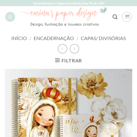
Skip
Atendimento: Segunda a Sexta das 9h às 18h
to
content
INÍCIO
/
ENCADERNAÇÃO
/
CAPAS/ DIVISÓRIAS
FILTRAR
Add to
wishlist