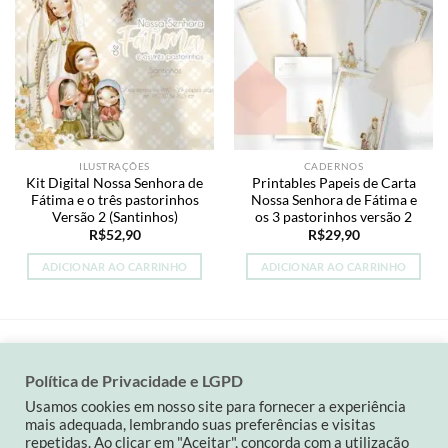
Add to
Add to
wishlist
wishlist
ILUSTRAÇÕES
CADERNOS
Kit Digital Nossa Senhora de
Printables Papeis de Carta
Fátima e o três pastorinhos
Nossa Senhora de Fátima e
Versão 2 (Santinhos)
os 3 pastorinhos versão 2
R$
52,90
R$
29,90
ADICIONAR AO CARRINHO
ADICIONAR AO CARRINHO
Política de Privacidade e LGPD
Visa
MasterCard
PayPal
Usamos cookies em nosso site para fornecer a experiência
mais adequada, lembrando suas preferências e visitas
QUEM SOMOS
POLÍTICA DA LOJA
CONTATO
repetidas. Ao clicar em "Aceitar", concorda com a utilização