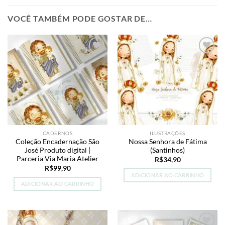
VOCÊ TAMBÉM PODE GOSTAR DE…
Add to
Add to
wishlist
wishlist
CADERNOS
ILUSTRAÇÕES
Coleção Encadernação São
Nossa Senhora de Fátima
José Produto digital |
(Santinhos)
Parceria Via Maria Atelier
R$
34,90
R$
99,90
ADICIONAR AO CARRINHO
ADICIONAR AO CARRINHO