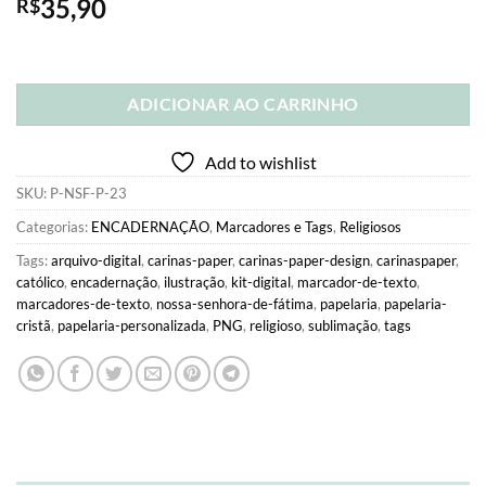
35,90
R$
ADICIONAR AO CARRINHO
Add to wishlist
SKU:
P-NSF-P-23
Categorias:
ENCADERNAÇÃO
,
Marcadores e Tags
,
Religiosos
Tags:
arquivo-digital
,
carinas-paper
,
carinas-paper-design
,
carinaspaper
,
católico
,
encadernação
,
ilustração
,
kit-digital
,
marcador-de-texto
,
marcadores-de-texto
,
nossa-senhora-de-fátima
,
papelaria
,
papelaria-
cristã
,
papelaria-personalizada
,
PNG
,
religioso
,
sublimação
,
tags