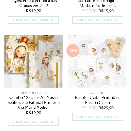
página Nossa Senhora das
Marcadores de página
Graças versão 2
Maria, mãe de Jesus
O
O
R$
19,90
R$
29,90
R$
15,90
preço
preço
original
atual
ADICIONAR AO CARRINHO
ADICIONAR AO CARRINHO
era:
é:
R$29,90.
R$15,90.
-40%
Add to
Add to
wishlist
wishlist
CAPAS/ DIVISÓRIAS
CADERNOS
Combo 12 capas A5 Nossa
Pacote Digital Printables
Senhora de Fátima | Parceria
Páscoa Cristã
Via Maria Atelier
O
O
R$
49,90
R$
29,90
preço
preço
R$
49,90
original
atual
ADICIONAR AO CARRINHO
era:
é:
ADICIONAR AO CARRINHO
R$49,90.
R$29,90.