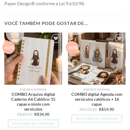
Paper Design® conforme a Lei 9.610/98.
VOCÊ TAMBÉM PODE GOSTAR DE…
-61%
-50%
Add to
Add to
wishlist
wishlist
AGENDA DATADA
AGENDA DATADA
COMBO Arquivo digital
COMBO digital Agenda com
Caderno A6 Católico-15
versículos católicos + 16
capas e miolo com
capas
versículos
O
O
R$
119,90
R$
59,90
preço
preço
O
O
R$
89,93
R$
34,90
original
atual
preço
preço
ADICIONAR AO CARRINHO
era:
é:
original
atual
ADICIONAR AO CARRINHO
R$119,90.
R$59,90.
era:
é:
R$89,93.
R$34,90.