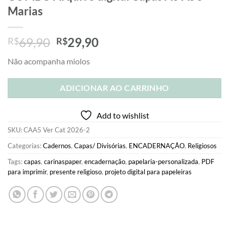
Marias
O
O
69,90
29,90
R$
R$
preço
preço
Não acompanha miolos
original
atual
era:
é:
ADICIONAR AO CARRINHO
R$69,90.
R$29,90.
Add to wishlist
SKU:
CAA5 Ver Cat 2026-2
Categorias:
Cadernos
,
Capas/ Divisórias
,
ENCADERNAÇÃO
,
Religiosos
Tags:
capas
,
carinaspaper
,
encadernação
,
papelaria-personalizada
,
PDF
para imprimir
,
presente religioso
,
projeto digital para papeleiras