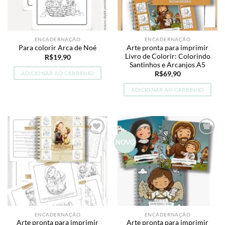
ENCADERNAÇÃO
ENCADERNAÇÃO
Arte pronta para imprimir
Para colorir Arca de Noé
Livro de Colorir: Colorindo
R$
19,90
Santinhos e Arcanjos A5
ADICIONAR AO CARRINHO
R$
69,90
ADICIONAR AO CARRINHO
Add to
Add to
NOVO
wishlist
wishlist
ENCADERNAÇÃO
ENCADERNAÇÃO
Arte pronta para imprimir
Arte pronta para imprimir