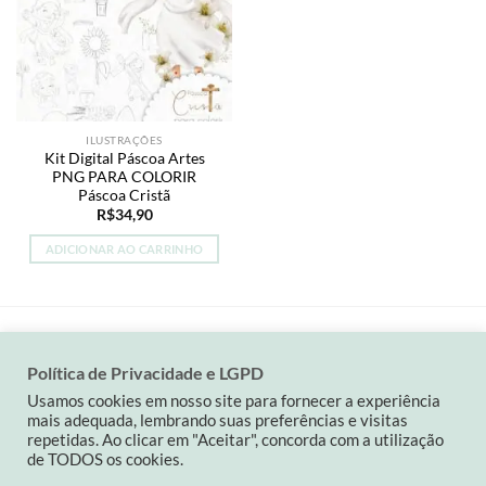
ILUSTRAÇÕES
Kit Digital Páscoa Artes
PNG PARA COLORIR
Páscoa Cristã
R$
34,90
ADICIONAR AO CARRINHO
Política de Privacidade e LGPD
Visa
MasterCard
PayPal
Usamos cookies em nosso site para fornecer a experiência
mais adequada, lembrando suas preferências e visitas
QUEM SOMOS
POLÍTICA DA LOJA
CONTATO
repetidas. Ao clicar em "Aceitar", concorda com a utilização
Contato: (19) 9 82263900| carinaspaperdesign@gmail.com
de TODOS os cookies.
CNPJ: 34501714/0001-03