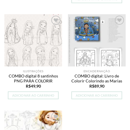
Add to
Add to
wishlist
wishlist
ILUSTRAÇÕES
ENCADERNAÇÃO
COMBO digital 8 santinhos
COMBO digital: Livro de
PNG PARA COLORIR
Colorir Colorindo as Marias
R$
49,90
R$
89,90
ADICIONAR AO CARRINHO
ADICIONAR AO CARRINHO
Add to
wishlist