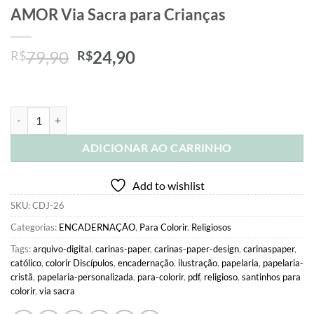
AMOR Via Sacra para Crianças
O
O
79,90
24,90
R$
R$
preço
preço
original
atual
era:
é:
PDF Livro de Colorir: A caminho do AMOR Via Sacra para Crianças q
R$79,90.
R$24,90.
ADICIONAR AO CARRINHO
Add to wishlist
SKU:
CDJ-26
Categorias:
ENCADERNAÇÃO
,
Para Colorir
,
Religiosos
Tags:
arquivo-digital
,
carinas-paper
,
carinas-paper-design
,
carinaspaper
,
católico
,
colorir Discípulos
,
encadernação
,
ilustração
,
papelaria
,
papelaria-
cristã
,
papelaria-personalizada
,
para-colorir
,
pdf
,
religioso
,
santinhos para
colorir
,
via sacra