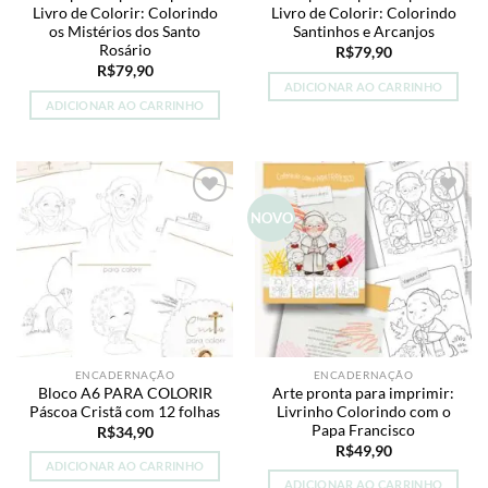
Livro de Colorir: Colorindo
Livro de Colorir: Colorindo
os Mistérios dos Santo
Santinhos e Arcanjos
Rosário
R$
79,90
R$
79,90
ADICIONAR AO CARRINHO
ADICIONAR AO CARRINHO
Add to
Add to
NOVO
wishlist
wishlist
ENCADERNAÇÃO
ENCADERNAÇÃO
Bloco A6 PARA COLORIR
Arte pronta para imprimir:
Páscoa Cristã com 12 folhas
Livrinho Colorindo com o
Papa Francisco
R$
34,90
R$
49,90
ADICIONAR AO CARRINHO
ADICIONAR AO CARRINHO